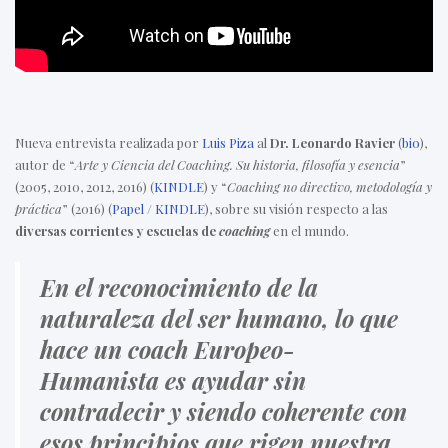
Nueva entrevista realizada por
Luis Piza
al
Dr. Leonardo Ravier
(
bio
),
autor de “
Arte y Ciencia del Coaching. Su historia, filosofía y esencia
”
(2005, 2010, 2012, 2016) (
KINDLE
) y “
Coaching no directivo, metodología y
práctica
” (2016) (
Papel
/
KINDLE
), sobre su visión respecto a las
diversas corrientes y escuelas de
coaching
en el mundo.
En el reconocimiento de la
naturaleza del ser humano, lo que
hace un coach Europeo-
Humanista es ayudar sin
contradecir y siendo coherente con
esos principios que rigen nuestra