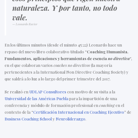
naturaleza. Y por tanto, no todo
vale.
Leonardo Ravier
En los últimos minutos (desde el minuto 45:22) Leonardo hace un
repaso del nuevo libro colaborativo titulado “
Coaching Humanista.
Fundamentos, aplicaciones y herramientas de esencia
no directiva
“,
en el que colaboran varios
coaches no directivos
(la mayoría
pertenecientes a la International Non Directive Coaching Society) y
que saldrá a lo luz a lo largo del primer trimestre del 2017.
Se realizó en
UDLAP Consultores
con motivo de su visita a la
Universidad de las Américas Puebla
para la impartición de una
conferencia y módulo de formación profesional en
coaching
en el
contexto de la “
Certificación Internacional en Coaching Ejecutivo
” de
Business Coaching School
y
Neuroliderazgo
.