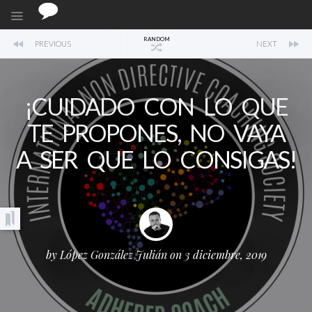
RANDOM
PREVIOUS
NEXT
¡CUIDADO CON LO QUE
TE PROPONES, NO VAYA
A SER QUE LO CONSIGAS!
by
López González Julián
on 3 diciembre, 2019