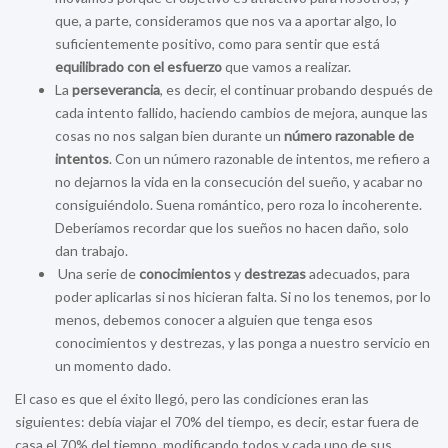
que, a parte, consideramos que nos va a aportar algo, lo
suficientemente positivo, como para sentir que está
equilibrado con el esfuerzo
que vamos a realizar.
La
perseverancia
, es decir, el continuar probando después de
cada intento fallido, haciendo cambios de mejora, aunque las
cosas no nos salgan bien durante un
número razonable de
intentos
. Con un número razonable de intentos, me refiero a
no dejarnos la vida en la consecución del sueño, y acabar no
consiguiéndolo. Suena romántico, pero roza lo incoherente.
Deberíamos recordar que los sueños no hacen daño, solo
dan trabajo.
Una serie de
conocimientos
y
destrezas
adecuados, para
poder aplicarlas si nos hicieran falta. Si no los tenemos, por lo
menos, debemos conocer a alguien que tenga esos
conocimientos y destrezas, y las ponga a nuestro servicio en
un momento dado.
El caso es que el éxito llegó, pero las condiciones eran las
siguientes: debía viajar el 70% del tiempo, es decir, estar fuera de
casa el 70% del tiempo, modificando todos y cada uno de sus