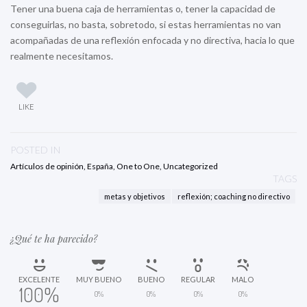
Tener una buena caja de herramientas o, tener la capacidad de
conseguirlas, no basta, sobretodo, si estas herramientas no van
acompañadas de una reflexión enfocada y no directiva, hacia lo que
realmente necesitamos.
LIKE
POSTED IN
Artículos de opinión
,
España
,
One to One
,
Uncategorized
TAGS
metas y objetivos
reflexión; coaching no directivo
¿Qué te ha parecido?
EXCELENTE
MUY BUENO
BUENO
REGULAR
MALO
100%
0%
0%
0%
0%