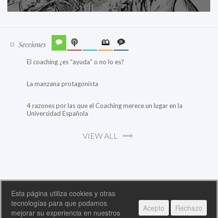
Secciones
El coaching ¿es “ayuda” o no lo es?
La manzana protagonista
4 razones por las que el Coaching merece un lugar en la
Universidad Española
VIEW ALL
Esta página utiliza cookies y otras
tecnologías para que podamos
Acepto
Rechazo
COPYRIGHT © 2026 INTERNATIONAL NON DIRECTIVE COACHING SOCIETY, ALL RIGHTS
mejorar su experiencia en nuestros
RESERVED.