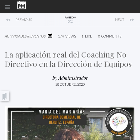
RANDOM
PREVIOUS
NEXT
ACTIVIDADES & EVENTOS
174
VIEWS
1
LIKE
0
COMMENTS
La aplicación real del Coaching No
Directivo en la Dirección de Equipos
by
Administrador
28 OCTUBRE, 2020