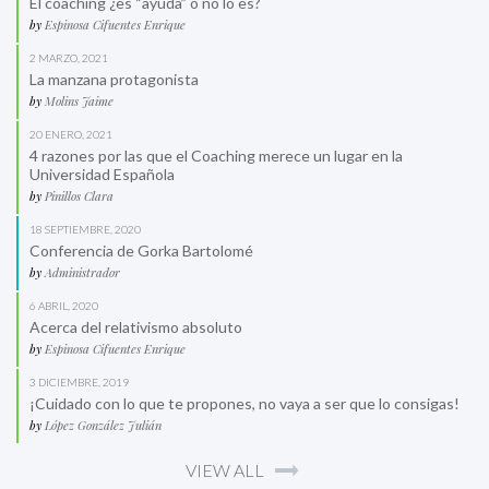
El coaching ¿es “ayuda” o no lo es?
by
Espinosa Cifuentes Enrique
2 MARZO, 2021
La manzana protagonista
by
Molins Jaime
20 ENERO, 2021
4 razones por las que el Coaching merece un lugar en la
Universidad Española
by
Pinillos Clara
18 SEPTIEMBRE, 2020
Conferencia de Gorka Bartolomé
by
Administrador
6 ABRIL, 2020
Acerca del relativismo absoluto
by
Espinosa Cifuentes Enrique
3 DICIEMBRE, 2019
¡Cuidado con lo que te propones, no vaya a ser que lo consigas!
by
López González Julián
VIEW ALL