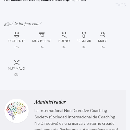
TAGS
¿Qué te ha parecido?
EXCELENTE
MUY BUENO
BUENO
REGULAR
MALO
0%
0%
0%
0%
0%
MUY MALO
0%
Administrador
La International Non Directive Coaching
Society (Sociedad Internacional de Coaching
No Directivo) es una marca y entorno creado
por Leonardo Ravier que auto-gestiona en red