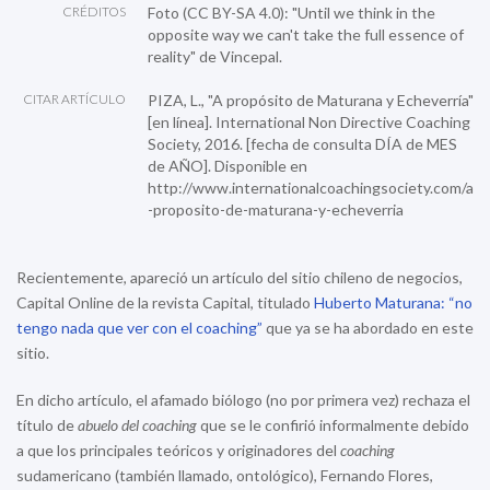
CRÉDITOS
Foto (CC BY-SA 4.0):
"Until we think in the
opposite way we can't take the full essence of
reality"
de Vincepal.
CITAR ARTÍCULO
PIZA, L., "A propósito de Maturana y Echeverría"
[en línea]. International Non Directive Coaching
Society, 2016. [fecha de consulta DÍA de MES
de AÑO]. Disponible en
http://www.internationalcoachingsociety.com/a
-proposito-de-maturana-y-echeverria
Recientemente, apareció un artículo del sitio chileno de negocios,
Capital Online de la revista Capital, titulado
Huberto Maturana: “no
tengo nada que ver con el coaching”
que ya se ha abordado en este
sitio.
En dicho artículo, el afamado biólogo (no por primera vez) rechaza el
título de
abuelo del coaching
que se le confirió informalmente debido
a que los principales teóricos y originadores del
coaching
sudamericano (también llamado, ontológico), Fernando Flores,