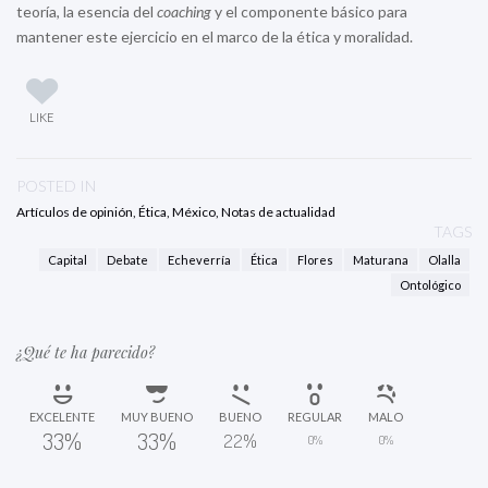
teoría, la esencia del
coaching
y el componente básico para
mantener este ejercicio en el marco de la ética y moralidad.
LIKE
POSTED IN
Artículos de opinión
,
Ética
,
México
,
Notas de actualidad
TAGS
Capital
Debate
Echeverría
Ética
Flores
Maturana
Olalla
Ontológico
¿Qué te ha parecido?
EXCELENTE
MUY BUENO
BUENO
REGULAR
MALO
33%
33%
22%
0%
0%