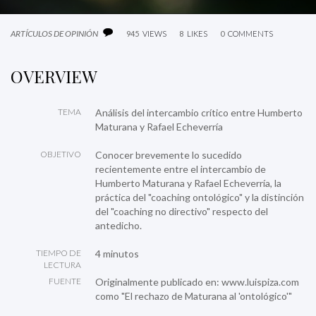
ARTÍCULOS DE OPINIÓN
945
VIEWS
8
LIKES
0
COMMENTS
OVERVIEW
TEMA
Análisis del intercambio crítico entre Humberto
Maturana y Rafael Echeverría
OBJETIVO
Conocer brevemente lo sucedido
recientemente entre el intercambio de
Humberto Maturana y Rafael Echeverría, la
práctica del "coaching ontológico" y la distinción
del "coaching no directivo" respecto del
antedicho.
TIEMPO DE
4 minutos
LECTURA
FUENTE
Originalmente publicado en:
www.luispiza.com
como
"El rechazo de Maturana al 'ontológico'"