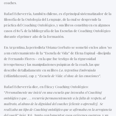
coaches.
Rafael Echeverría, también chileno, es el principal sistematizador de la
filosofía de la Ontología del Lenguaje, de la cual se desprende la
práctica del Coaching Ontológico, y sus libros constituyen en algunos
casos el 80% de la bibliografía de las Escuelas de Coaching Ontológico
durante el primer año de la formación.
En Argentina, la periodista Viviana Gorbato se sometió en los años ’90
a un entrenamiento de la “Escuela de Vida” de Elena Espinal –discípula
de Fernando Flores— en la que fue testigo de la rigurosidad
irrespetuosa y las manipulaciones psíquicas de la coach, las que
describe detalladamente en su libro
La Argentina Embrujada
(Atlántida:1996), cap 2: “
Escuela de Vida: el show de las emociones
”.
Rafael Echeverría dice, en Ética y Coaching Ontológico:
“
Personalmente me inicié en una escuela que invocaba el Coaching
ontológico y que . . . recurría permanentemente a la falta de respeto, al
maltrato, al abuso de la dignidad del coachee [cliente o aprendiz]. Se
realizaba un tipo de Coaching ontológico que se afirmaba en la arrogancia
del coach
” (pág. 83). Junto con lamentar esos orígenes oscuros, y su