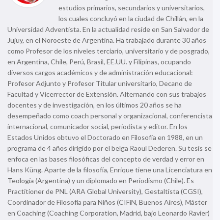
estudios primarios, secundarios y universitarios,
los cuales concluyó en la ciudad de Chillán, en la
Universidad Adventista. En la actualidad reside en San Salvador de
Jujuy, en el Noroeste de Argentina. Ha trabajado durante 30 años
como Profesor de los niveles terciario, universitario y de posgrado,
en Argentina, Chile, Perú, Brasil, EE.UU. y Filipinas, ocupando
diversos cargos académicos y de administración educacional:
Profesor Adjunto y Profesor Titular universitario, Decano de
Facultad y Vicerrector de Extensión. Alternando con sus trabajos
docentes y de investigación, en los últimos 20 años se ha
desempeñado como coach personal y organizacional, conferencista
internacional, comunicador social, periodista y editor. En los
Estados Unidos obtuvo el Doctorado en Filosofía en 1988, en un
programa de 4 años dirigido por el belga Raoul Dederen. Su tesis se
enfoca en las bases filosóficas del concepto de verdad y error en
Hans Küng. Aparte de la filosofía, Enrique tiene una Licenciatura en
Teología (Argentina) y un diplomado en Periodismo (Chile). Es
Practitioner de PNL (ARA Global University), Gestaltista (CGSI),
Coordinador de Filosofía para Niños (CIFiN, Buenos Aires), Máster
en Coaching (Coaching Corporation, Madrid, bajo Leonardo Ravier)