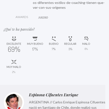
os-diferentes-estilos-de-coaching-tienen-que-
ver-con-sus-origenes
AWARDS
JUGOSO
¿Qué te ha parecido?
EXCELENTE
MUY BUENO
BUENO
REGULAR
MALO
69%
17%
7%
5%
0%
MUY MALO
2%
Espinosa Cifuentes Enrique
ARGENTINA // Carlos Enrique Espinosa Cifuentes
nació en Santiago de Chile, donde realizó sus