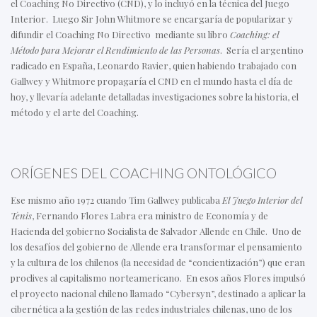
el Coaching No Directivo (CND), y lo incluyó en la técnica del Juego
Interior. Luego Sir John Whitmore se encargaría de popularizar y
difundir el Coaching No Directivo mediante su libro
Coaching: el
Método para Mejorar el Rendimiento de las Personas
. Sería el argentino
radicado en España, Leonardo Ravier, quien habiendo trabajado con
Gallwey y Whitmore propagaría el CND en el mundo hasta el día de
hoy, y llevaría adelante detalladas investigaciones sobre la historia, el
método y el arte del Coaching.
ORÍGENES DEL COACHING ONTOLÓGICO
Ese mismo año 1972 cuando Tim Gallwey publicaba
El Juego Interior del
Tenis
, Fernando Flores Labra era ministro de Economía y de
Hacienda del gobierno Socialista de Salvador Allende en Chile. Uno de
los desafíos del gobierno de Allende era transformar el pensamiento
y la cultura de los chilenos (la necesidad de “concientización”) que eran
proclives al capitalismo norteamericano. En esos años Flores impulsó
el proyecto nacional chileno llamado “Cybersyn”, destinado a aplicar la
cibernética a la gestión de las redes industriales chilenas, uno de los