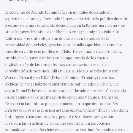
El gobierno de Allende terminaría con un golpe de Estado en
septiembre de 1973, y Fernando Flores sería detenido político durante
tres años en una remota isla despoblada en la Patagonia chilena y en
otros lugares del país. Al ser liberado en 1976, emigró a Palo Alto,
California, y pronto obtuvo un doctorado en Lenguaje de la
Universidad de Berkeley, gracias a los estudios que hizo durante los
años de su cautiverio político en Chile. De esa manera, el Coaching
ontológico llegaría a enfatizar la importancia de los “actos
lingüísticos” y de las competencias conversacionales para la
coordinación de acciones. Allí en EE.UU., Flores se relacionó con
Werner Erhard y su E.S.T. (Erhard Seminar Training) y con las
técnicas de “aprendizaje transformacional” de Edgar Schein, que
según Rafael Echeverría se derivan del “lavado de cerebro” realizado
en los campos de concentración de coreanos y chinos. De hecho,
Echeverría lamenta su propia actuación en lo que denomina “
Los
orígenes oscuros de la práctica del Coaching ontológico
” (Ética y Coaching
Ontológico, Granica: 2011,2013, págs. 83-85). Reconoce que aún
persisten las prácticas de Coaching coercitivo en los coaches
formados en esos años iniciales y que, a su vez, han formado a otros