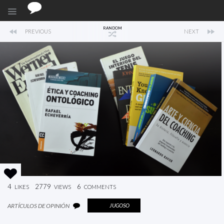
RANDOM
PREVIOUS
NEXT
4
2779
6
LIKES
VIEWS
COMMENTS
ARTÍCULOS DE OPINIÓN
JUGOSO