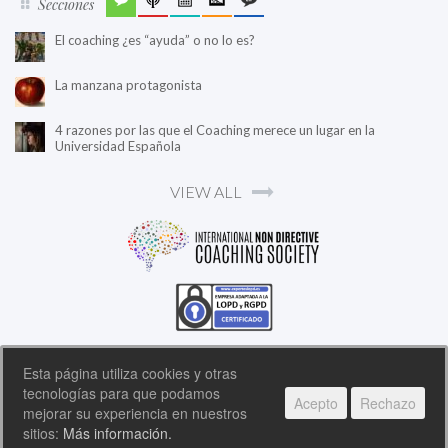
Secciones
El coaching ¿es “ayuda” o no lo es?
La manzana protagonista
4 razones por las que el Coaching merece un lugar en la
Universidad Española
VIEW ALL
Esta página utiliza cookies y otras
tecnologías para que podamos
Acepto
Rechazo
COPYRIGHT © 2026 INTERNATIONAL NON DIRECTIVE COACHING SOCIETY, ALL RIGHTS
mejorar su experiencia en nuestros
RESERVED.
sitios:
Más información.
FONTS BY
GOOGLE FONTS
. ICONS BY
FONTELLO
. FULL CREDITS
HERE »