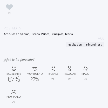
LIKE
POSTED IN
Artículos de opinión
,
España
,
Países
,
Principios
,
Teoría
TAGS
meditación
mindfulness
¿Qué te ha parecido?
EXCELENTE
MUY BUENO
BUENO
REGULAR
MALO
67%
27%
7%
0%
0%
MUY MALO
0%