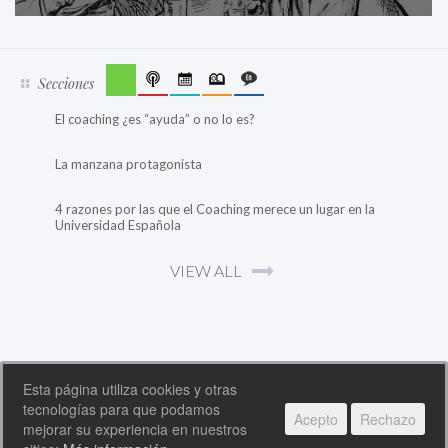
Secciones
El coaching ¿es “ayuda” o no lo es?
La manzana protagonista
4 razones por las que el Coaching merece un lugar en la
Universidad Española
VIEW ALL
Esta página utiliza cookies y otras
tecnologías para que podamos
Acepto
Rechazo
COPYRIGHT © 2026 INTERNATIONAL NON DIRECTIVE COACHING SOCIETY, ALL RIGHTS
mejorar su experiencia en nuestros
RESERVED.