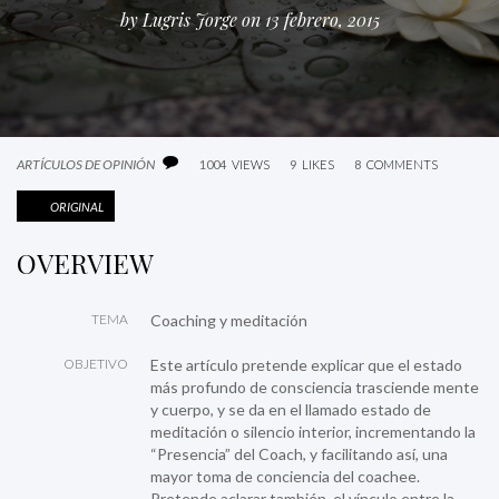
by
Lugris Jorge
on 13 febrero, 2015
ARTÍCULOS DE OPINIÓN
1004
VIEWS
9
LIKES
8
COMMENTS
ORIGINAL
OVERVIEW
TEMA
Coaching y meditación
OBJETIVO
Este artículo pretende explicar que el estado
más profundo de consciencia trasciende mente
y cuerpo, y se da en el llamado estado de
meditación o silencio interior, incrementando la
“Presencia” del Coach, y facilitando así, una
mayor toma de conciencia del coachee.
Pretende aclarar también, el vínculo entre la