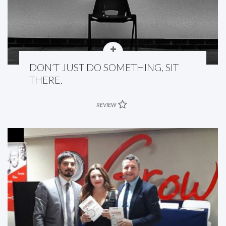
DON’T JUST DO SOMETHING, SIT
THERE.
REVIEW