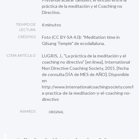
práctica de la meditación y el Coaching no
Directivo.
TIEMPO DE
6 minutos
LECTURA
CRÉDITOS
Foto (CC BY-SA 4.0):
"Meditation time in
Gilsang Temple"
de ecodallaluna.
CITAR ARTÍCULO
LUGRIS, J., "La práctica de la meditación y el
coaching no directivo" [en línea], International
Non Directive Coaching Society, 2015. [fecha
de consulta DÍA de MES de AÑO]. Disponible
en
http://www.internationalcoachingsociety.com/l
a-practica-de-la-meditacion-y-el-coaching-no-
directivo
AWARDS
ORIGINAL