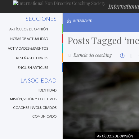
Internationa
SECCIONES
INTERESANTE
ARTÍCULOS DE OPINIÓN
Posts Tagged ‘me
NOTAS DE ACTUALIDAD
ACTIVIDADES & EVENTOS
Esencia del coaching
RESEÑAS DE LIBROS
ENGLISH ARTICLES
LA SOCIEDAD
IDENTIDAD
MISIÓN, VISIÓN Y OBJETIVOS
COACHES INVOLUCRADOS
COMUNICADO
ARTÍCULOS DE OPINIÓN