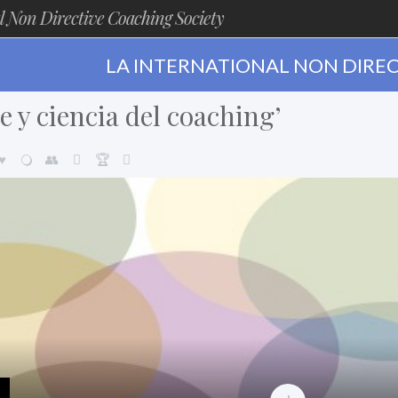
l Non Directive Coaching Society
LA INTERNATIONAL NON DIREC
e y ciencia del coaching’