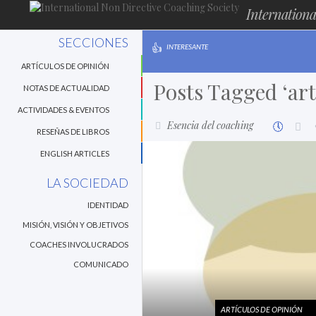
Internationa
SECCIONES
INTERESANTE
ARTÍCULOS DE OPINIÓN
Posts Tagged ‘art
NOTAS DE ACTUALIDAD
ACTIVIDADES & EVENTOS
Esencia del coaching
RESEÑAS DE LIBROS
ENGLISH ARTICLES
LA SOCIEDAD
IDENTIDAD
MISIÓN, VISIÓN Y OBJETIVOS
COACHES INVOLUCRADOS
COMUNICADO
ARTÍCULOS DE OPINIÓN