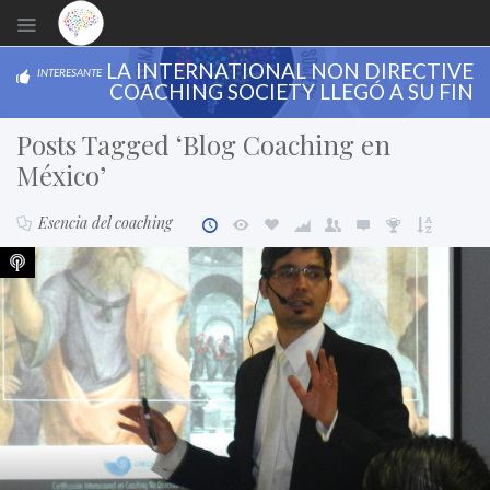
LA INTERNATIONAL NON DIRECTIVE
INTERESANTE
COACHING SOCIETY LLEGÓ A SU FIN
Posts Tagged ‘Blog Coaching en
México’
Esencia del coaching