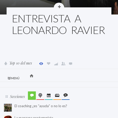
ENTREVISTA A
LEONARDO RAVIER
Top 10 del mes
MENÚ
Secciones
El coaching ¿es “ayuda” o no lo es?
La manzana protagonista