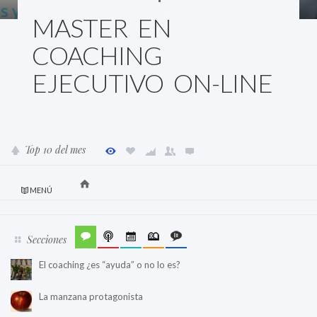
MASTER EN
COACHING
EJECUTIVO ON-LINE
Top 10 del mes
MENÚ
Secciones
El coaching ¿es “ayuda” o no lo es?
La manzana protagonista