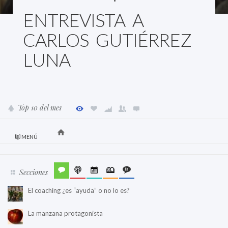
ENTREVISTA A
CARLOS GUTIÉRREZ
LUNA
Top 10 del mes
MENÚ
Secciones
El coaching ¿es “ayuda” o no lo es?
La manzana protagonista