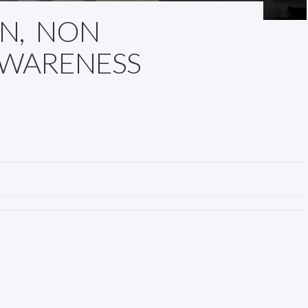
ON, NON
AWARENESS