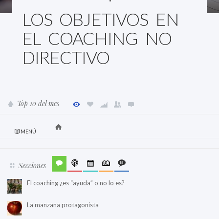
LOS OBJETIVOS EN
EL COACHING NO
DIRECTIVO
Top 10 del mes
MENÚ
Secciones
El coaching ¿es “ayuda” o no lo es?
La manzana protagonista