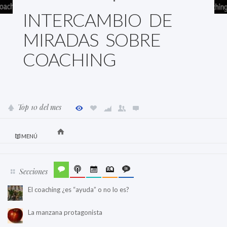
INTERCAMBIO DE
MIRADAS SOBRE
COACHING
Top 10 del mes
MENÚ
Secciones
El coaching ¿es “ayuda” o no lo es?
La manzana protagonista