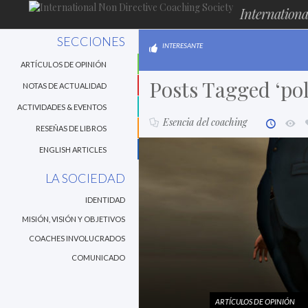
Internationa
SECCIONES
INTERESANTE
ARTÍCULOS DE OPINIÓN
Posts Tagged ‘pol
NOTAS DE ACTUALIDAD
ACTIVIDADES & EVENTOS
Esencia del coaching
RESEÑAS DE LIBROS
ENGLISH ARTICLES
LA SOCIEDAD
IDENTIDAD
MISIÓN, VISIÓN Y OBJETIVOS
COACHES INVOLUCRADOS
COMUNICADO
ARTÍCULOS DE OPINIÓN