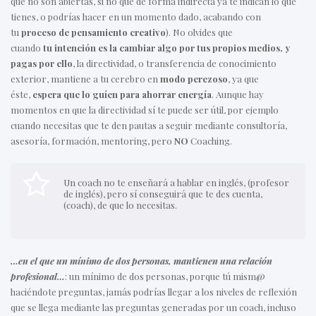
que no son abiertas, si no que de forma indirecta ya te indican lo que
tienes, o podrías hacer en un momento dado, acabando con
tu
proceso de pensamiento creativo
). No olvides que
cuando
tu intención es la cambiar algo por tus propios medios, y
pagas por ello
, la directividad, o transferencia de conocimiento
exterior, mantiene a tu cerebro en
modo perezoso
, ya que
éste,
espera que lo guíen para ahorrar energía
. Aunque hay
momentos en que la directividad sí te puede ser útil, por ejemplo
cuando necesitas que te den pautas a seguir mediante consultoría,
asesoría, formación, mentoring, pero
NO
Coaching.
Un coach no te enseñará a hablar en inglés, (profesor
de inglés), pero sí conseguirá que te des cuenta,
(coach), de que lo necesitas.
…en el que un mínimo de dos personas, mantienen una relación
profesional…
: un mínimo de dos personas, porque tú mism@
haciéndote preguntas, jamás podrías llegar a los niveles de reflexión
que se llega mediante las preguntas generadas por un coach, incluso