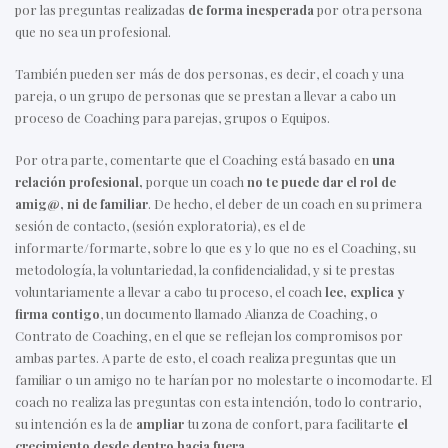
por las preguntas realizadas
de forma inesperada
por otra persona
que no sea un profesional.
También pueden ser más de dos personas, es decir, el coach y una
pareja, o un grupo de personas que se prestan a llevar a cabo un
proceso de Coaching para parejas, grupos o Equipos.
Por otra parte, comentarte que el Coaching está basado en
una
relación profesional,
porque un coach
no te puede dar el rol de
amig@, ni de familiar
. De hecho, el deber de un coach en su primera
sesión de contacto, (sesión exploratoria), es el de
informarte/formarte, sobre lo que es y lo que no es el Coaching, su
metodología, la voluntariedad, la confidencialidad, y si te prestas
voluntariamente a llevar a cabo tu proceso, el coach
lee, explica y
firma contigo
, un documento llamado Alianza de Coaching, o
Contrato de Coaching, en el que se reflejan los compromisos por
ambas partes. A parte de esto, el coach realiza preguntas que un
familiar o un amigo no te harían por no molestarte o incomodarte. El
coach no realiza las preguntas con esta intención, todo lo contrario,
su intención es la de
ampliar
tu zona de confort, para facilitarte
el
crecimiento desde dentro hacia fuera
.