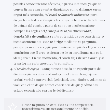
posibles conocimientos técnicos, o juicios internos, ya que se
convertirían en preguntas dirigidas, o como diríamos en un
argot más conocido, “
el coach te lanzaría indirectas
”
para
dirigirte en la dirección que él cree que deberías ir. Esta forma
de actuar del coach, a parte de ser poco profesional por
romper las reglas del
principio de la No Directividad
,
denota
falta de confianza
en tu potencial, ya que consciente, o
inconscientemente, éste
te dirige
mediante su pregunta,
porque piensa, o cree, que por ti mismo, no puedes llegar a esa
conclusión que él cree, o piensa desde su paradigma, que es la
ideal para ti. En ese momento, el coach
deja de ser Coach
, y se
transforma en tu asesor, o tu consultor.
El Feedback espejo
.- Competencia basada en repetir parte del
discurso que vas desarrollando, con el mismo lenguaje no
verbal, verbal y paraverbal, (velocidad, tono, timbre, volumen de
voz), con el fin de que tomes conciencia de qué y cómo has
estado exponiendo esa parte del discurso.
Desde mi punto de vista, ésta es una competencia
potentísima, ya que personalmente he podido