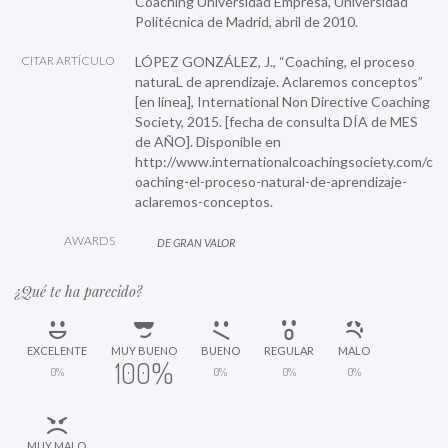
Coaching Universidad Empresa, Universidad
Politécnica de Madrid, abril de 2010.
CITAR ARTÍCULO
LÓPEZ GONZÁLEZ, J., “Coaching, el proceso
naturaL de aprendizaje. Aclaremos conceptos”
[en línea], International Non Directive Coaching
Society, 2015. [fecha de consulta DÍA de MES
de AÑO]. Disponible en
http://www.internationalcoachingsociety.com/c
oaching-el-proceso-natural-de-aprendizaje-
aclaremos-conceptos.
AWARDS
DE GRAN VALOR
¿Qué te ha parecido?
EXCELENTE
MUY BUENO
BUENO
REGULAR
MALO
100%
0%
0%
0%
0%
MUY MALO