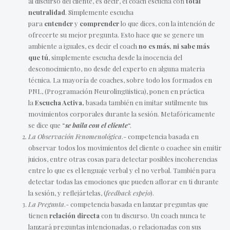
al discurso del cliente, es decir, el coach escucha con
total
neutralidad
. Simplemente escucha
para
entender
y
comprender
lo que dices, con la intención de
ofrecerte su mejor pregunta. Esto hace que se genere un
ambiente a iguales, es decir el coach
no es más, ni sabe más
que tú
, simplemente escucha desde la inocencia del
desconocimiento, no desde del experto en alguna materia
técnica. La mayoría de coaches, sobre todo los formados en
PNL, (Programación Neurolingüistica), ponen en práctica
la
Escucha Activa,
basada también en imitar sutilmente tus
movimientos corporales durante la sesión. Metafóricamente
se dice que “
se baila con el cliente
“.
La Observación Fenomenológica
.- competencia basada en
observar todos los movimientos del cliente o coachee sin emitir
juicios, entre otras cosas para detectar posibles incoherencias
entre lo que es el lenguaje verbal y el no verbal. También para
detectar todas las emociones que pueden aflorar en ti durante
la sesión, y reflejártelas, (
feedback espejo
).
La Pregunta
.- competencia basada en lanzar preguntas que
tienen
relación directa
con tu discurso. Un coach nunca te
lanzará preguntas intencionadas, o relacionadas con sus