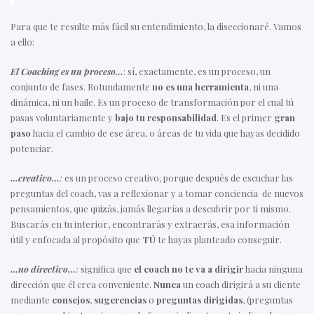
Para que te resulte más fácil su entendimiento, la diseccionaré. Vamos
a ello:
El Coaching es un proceso…
: sí, exactamente, es un proceso, un
conjunto de fases. Rotundamente
no es una herramienta
, ni una
dinámica, ni un baile. Es un proceso de transformación por el cual tú
pasas voluntariamente y
bajo tu responsabilidad
. Es el primer
gran
paso
hacia el cambio de ese área, o áreas de tu vida que hayas decidido
potenciar.
…creativo…
:
es un proceso creativo, porque después de escuchar las
preguntas del coach, vas a reflexionar y a tomar conciencia de nuevos
pensamientos, que quizás, jamás llegarías a descubrir por ti mismo.
Buscarás en tu interior, encontrarás y extraerás, esa información
útil y enfocada al propósito que
TÚ
te hayas planteado conseguir.
…no directivo…
:
significa que
el coach no te va a dirigir
hacia ninguna
dirección que él crea conveniente.
Nunca
un coach dirigirá a su cliente
mediante
consejos
,
sugerencias
o
preguntas dirigidas
, (preguntas