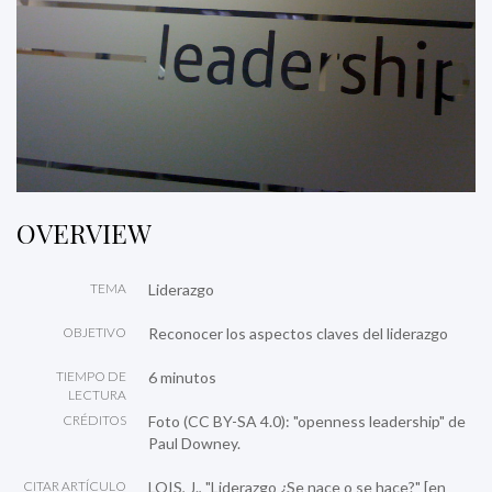
OVERVIEW
TEMA
Liderazgo
OBJETIVO
Reconocer los aspectos claves del liderazgo
TIEMPO DE
6 minutos
LECTURA
CRÉDITOS
Foto (CC BY-SA 4.0):
"openness leadership"
de
Paul Downey.
CITAR ARTÍCULO
LOIS, J., "Liderazgo ¿Se nace o se hace?" [en