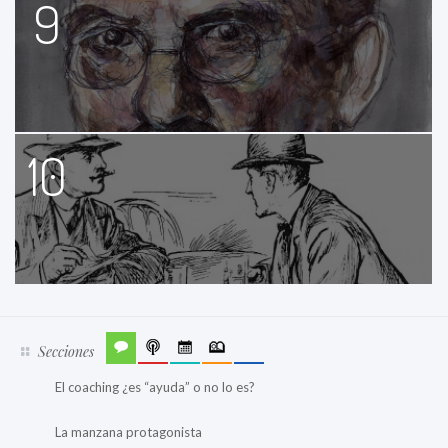
9
10
Secciones
El coaching ¿es “ayuda” o no lo es?
La manzana protagonista