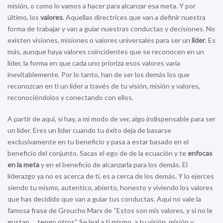
misión, o como lo vamos a hacer para alcanzar esa meta. Y por
último, los
valores
. Aquellas directrices que van a definir nuestra
forma de trabajar y van a guiar nuestras conductas y decisiones. No
existen visiones, misiones o valores universales para ser un
líder
. Es
más, aunque haya valores coincidentes que se reconocen en un
líder, la forma en que cada uno prioriza esos valores varia
inevitablemente. Por lo tanto, han de ser los demás los que
reconozcan en ti un líder a través de tu visión, misión y valores,
reconociéndolos y conectando con ellos.
A partir de aquí, si hay, a mi modo de ver, algo indispensable para ser
un líder. Eres un líder cuando tu éxito deja de basarse
exclusivamente en tu beneficio y pasa a estar basado en el
beneficio del conjunto. Sacas el ego de de la ecuación y te
enfocas
en la meta
y en el beneficio de alcanzarla para los demás. El
liderazgo ya no es acerca de ti, es a cerca de los demás. Y lo ejerces
siendo tu mismo, autentico, abierto, honesto y viviendo los valores
que has decidido que van a guiar tus conductas. Aquí no vale la
famosa frase de Groucho Marx de “Estos son mis valores, y si no le
gustan…. tengo otros”. Se leal a ti mismo, a tu visión, misión y