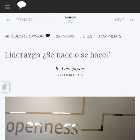
RANDOM
PREVIOUS
NEXT
ARTÍCULOS DE OPINIÓN
267
VIEWS
8
LIKES
0
COMMENTS
Liderazgo ¿Se nace o se hace?
by
Lois Javier
27 ENERO, 2016